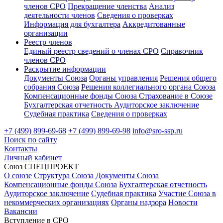
членов СРО
Прекращение членства
Анализ
деятельности членов
Сведения о проверках
Информация для бухгалтера
Аккредитованные
организации
Реестр членов
Единый реестр сведений о членах СРО
Справочник
членов СРО
Раскрытие информации
Документы Союза
Органы управления
Решения общего
собрания Союза
Решения коллегиального органа Союза
Компенсационные фонды Союза
Страхование в Союзе
Бухгалтерская отчетность
Аудиторское заключение
Судебная практика
Сведения о проверках
+7 (499) 899-69-68
+7 (499) 899-69-98
info@sro-ssp.ru
Поиск по сайту
Контакты
Личный кабинет
Союз СПЕЦПРОЕКТ
О союзе
Структура Союза
Документы Союза
Компенсационные фонды Союза
Бухгалтерская отчетность
Аудиторское заключение
Судебная практика
Участие Союза в
некоммерческих организациях
Органы надзора
Новости
Вакансии
Вступление в СРО