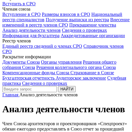
Вступить в СРО
Членам союза
Вступление в СРО
Размеры взносов в СРО
Национальный
реестр специалистов
Получение выписки из реестра
Внесение
изменений в реестр членов СРО
Прекращение членства
Анализ деятельности членов
Сведения о проверках
Информация для бухгалтера
Аккредитованные организации
Реестр членов
Единый реестр сведений о членах СРО
Справочник членов
СРО
Раскрытие информации
Документы Союза
Органы управления
Решения общего
собрания Союза
Решения коллегиального органа Союза
Компенсационные фонды Союза
Страхование в Союзе
Бухгалтерская отчетность
Аудиторское заключение
Судебная
практика
Сведения о проверках
НАЙТИ
Главная
Анализ деятельности членов
Анализ деятельности членов
Член Союза архитекторов и проектировщиков «Спецпроект»
обязан ежегодно предоставлять в Союз отчет за прошедший