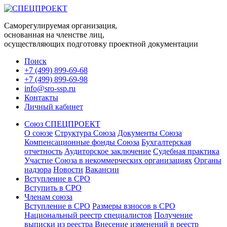
Саморегулируемая организация,
основанная на членстве лиц,
осуществляющих подготовку проектной документации
Поиск
+7 (499) 899-69-68
+7 (499) 899-69-98
info@sro-ssp.ru
Контакты
Личный кабинет
Союз СПЕЦПРОЕКТ
О союзе
Структура Союза
Документы Союза
Компенсационные фонды Союза
Бухгалтерская
отчетность
Аудиторское заключение
Судебная практика
Участие Союза в некоммерческих организациях
Органы
надзора
Новости
Вакансии
Вступление в СРО
Вступить в СРО
Членам союза
Вступление в СРО
Размеры взносов в СРО
Национальный реестр специалистов
Получение
выписки из реестра
Внесение изменений в реестр