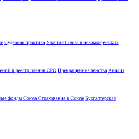
ие
Судебная практика
Участие Союза в некоммерческих
ений в реестр членов СРО
Прекращение членства
Анализ
ные фонды Союза
Страхование в Союзе
Бухгалтерская