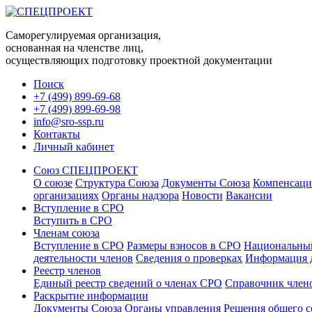
Саморегулируемая организация,
основанная на членстве лиц,
осуществляющих подготовку проектной документации
Поиск
+7 (499) 899-69-68
+7 (499) 899-69-98
info@sro-ssp.ru
Контакты
Личный кабинет
Союз СПЕЦПРОЕКТ
О союзе
Структура Союза
Документы Союза
Компенсаци
организациях
Органы надзора
Новости
Вакансии
Вступление в СРО
Вступить в СРО
Членам союза
Вступление в СРО
Размеры взносов в СРО
Национальный
деятельности членов
Сведения о проверках
Информация д
Реестр членов
Единый реестр сведений о членах СРО
Справочник член
Раскрытие информации
Документы Союза
Органы управления
Решения общего с