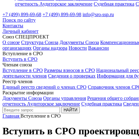
отчетность
Аудиторское заключение
Судебная практика
С
+7 (499) 899-69-68
+7 (499) 899-69-98
info@sro-ssp.ru
Поиск по сайту
Контакты
Личный кабинет
Союз СПЕЦПРОЕКТ
О союзе
Структура Союза
Документы Союза
Компенсационны
организациях
Органы надзора
Новости
Вакансии
Вступление в СРО
Вступить в СРО
Членам союза
Вступление в СРО
Размеры взносов в СРО
Национальный реес
деятельности членов
Сведения о проверках
Информация для бу
Реестр членов
Единый реестр сведений о членах СРО
Справочник членов СР
Раскрытие информации
Документы Союза
Органы управления
Решения общего собран
отчетность
Аудиторское заключение
Судебная практика
Сведен
НАЙТИ
Главная
Вступление в СРО
Вступить в СРО проектировщ