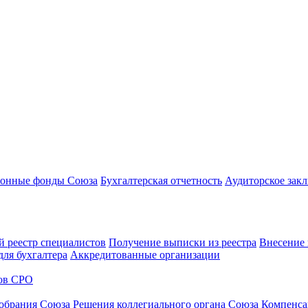
онные фонды Союза
Бухгалтерская отчетность
Аудиторское зак
 реестр специалистов
Получение выписки из реестра
Внесение 
ля бухгалтера
Аккредитованные организации
ов СРО
обрания Союза
Решения коллегиального органа Союза
Компенс