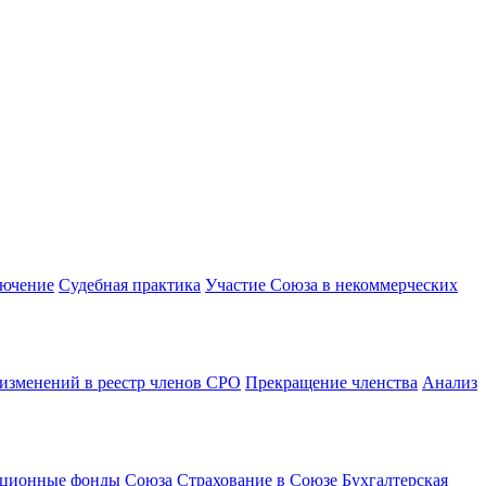
лючение
Судебная практика
Участие Союза в некоммерческих
изменений в реестр членов СРО
Прекращение членства
Анализ
ационные фонды Союза
Страхование в Союзе
Бухгалтерская