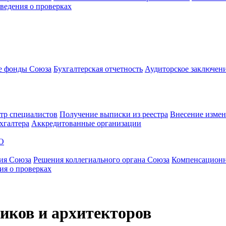
ведения о проверках
е фонды Союза
Бухгалтерская отчетность
Аудиторское заключен
тр специалистов
Получение выписки из реестра
Внесение измен
хгалтера
Аккредитованные организации
О
ия Союза
Решения коллегиального органа Союза
Компенсацион
ия о проверках
иков и архитекторов